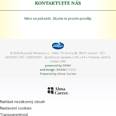
KONTAKTUJTE NÁS
Něco se pokazilo. Zkuste to prosím později.
© 2026 Brazzale Moravia a.s. - Sídlo: Tři Dvory 98, 784 01 Litovel - IČO:
63319551, DIČ: CZ63319551 - Společnost zapsána v OR u KS v Ostravě, oddíl B,
vložka 2699
powered by
DDM
/
webdesign:
DAAM
STUDIO
Powered by
Alma Career
Nahlásit nezákonný obsah
Nastavení cookies
Transparentnost