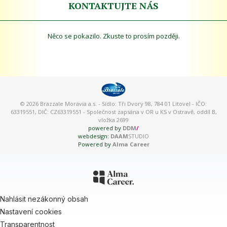
KONTAKTUJTE NÁS
Něco se pokazilo. Zkuste to prosím později.
© 2026 Brazzale Moravia a.s. - Sídlo: Tři Dvory 98, 784 01 Litovel - IČO:
63319551, DIČ: CZ63319551 - Společnost zapsána v OR u KS v Ostravě, oddíl B,
vložka 2699
powered by
DDM
/
webdesign:
DAAM
STUDIO
Powered by
Alma Career
Nahlásit nezákonný obsah
Nastavení cookies
Transparentnost